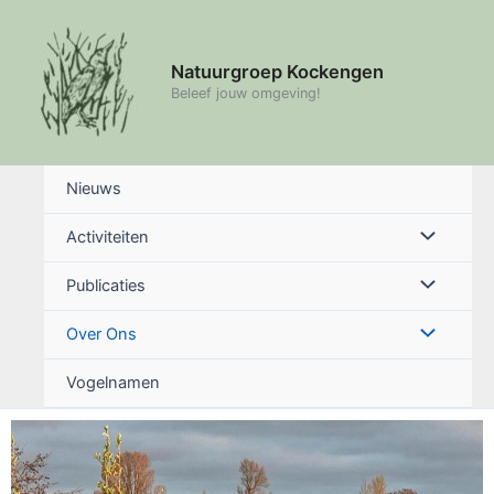
Ga
naar
de
Natuurgroep Kockengen
inhoud
Beleef jouw omgeving!
Nieuws
Menu
Activiteiten
schakelen
Menu
Publicaties
schakelen
Menu
Over Ons
schakelen
Vogelnamen