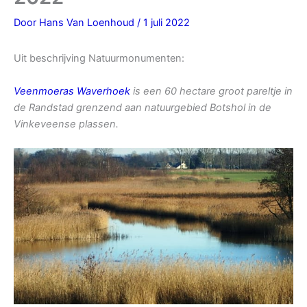
Door
Hans Van Loenhoud
/
1 juli 2022
Uit beschrijving Natuurmonumenten:
Veenmoeras Waverhoek
is een 60 hectare groot pareltje in
de Randstad grenzend aan natuurgebied Botshol in de
Vinkeveense plassen.