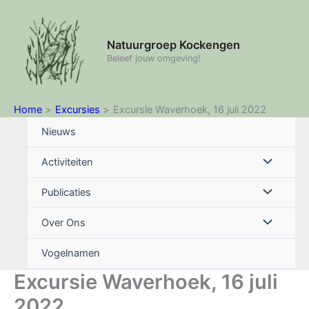
Ga
naar
de
Natuurgroep Kockengen
inhoud
Beleef jouw omgeving!
Home
Excursies
Excursie Waverhoek, 16 juli 2022
Nieuws
Menu
Activiteiten
schakelen
Menu
Publicaties
schakelen
Menu
Over Ons
schakelen
Vogelnamen
Excursie Waverhoek, 16 juli
2022