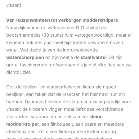
vissen!
Van reuzenwantsen tot verborgen modderkruipers
Natuurlijk waren de watervlooien (101 stuks!) en
bootsmannetjes (39 stuks) ruim vertegenwoordigd, maar er
kwamen ook een paar heel bijzondere bewoners boven
water. Wat dacht je van de indrukwekkende
waterschorpioen
en zijn neefje de
staafwants
? Dit zijn
grote, fascinerende roofwantsen die je niet elke dag van zo
dichtbij ziet.
Ook de libellen- en waterjufferlarven lieten zich goed
bekijken, een teken dat de insecten het hier naar hun zin
hebben. Daarnaast bleken de sloten een waar paradijs voor
vissen: de kinderen vingen maar liefst zes verschillende
vissoorten, waaronder een zeldzamere
kleine
modderkruiper
, een flinke zeelt, een baars en meerdere
stekelbaarzen. Zelfs een flinke groene kikker sprong