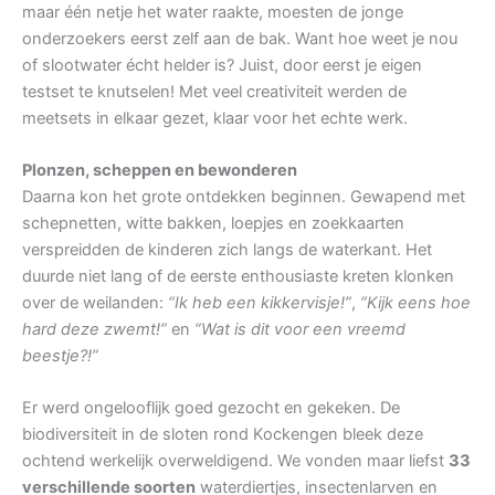
maar één netje het water raakte, moesten de jonge
onderzoekers eerst zelf aan de bak. Want hoe weet je nou
of slootwater écht helder is? Juist, door eerst je eigen
testset te knutselen! Met veel creativiteit werden de
meetsets in elkaar gezet, klaar voor het echte werk.
Plonzen, scheppen en bewonderen
Daarna kon het grote ontdekken beginnen. Gewapend met
schepnetten, witte bakken, loepjes en zoekkaarten
verspreidden de kinderen zich langs de waterkant. Het
duurde niet lang of de eerste enthousiaste kreten klonken
over de weilanden:
“Ik heb een kikkervisje!”
,
“Kijk eens hoe
hard deze zwemt!”
en
“Wat is dit voor een vreemd
beestje?!”
Er werd ongelooflijk goed gezocht en gekeken. De
biodiversiteit in de sloten rond Kockengen bleek deze
ochtend werkelijk overweldigend. We vonden maar liefst
33
verschillende soorten
waterdiertjes, insectenlarven en