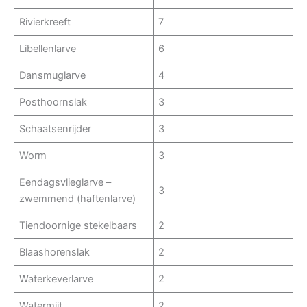
Rivierkreeft
7
Libellenlarve
6
Dansmuglarve
4
Posthoornslak
3
Schaatsenrijder
3
Worm
3
Eendagsvlieglarve –
3
zwemmend (haftenlarve)
Tiendoornige stekelbaars
2
Blaashorenslak
2
Waterkeverlarve
2
Watermijt
2