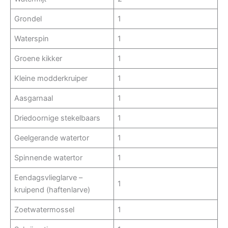
Grondel
1
Waterspin
1
Groene kikker
1
Kleine modderkruiper
1
Aasgarnaal
1
Driedoornige stekelbaars
1
Geelgerande watertor
1
Spinnende watertor
1
Eendagsvlieglarve –
1
kruipend (haftenlarve)
Zoetwatermossel
1