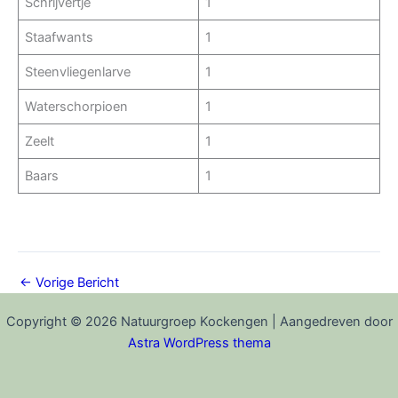
Schrijvertje
1
Staafwants
1
Steenvliegenlarve
1
Waterschorpioen
1
Zeelt
1
Baars
1
←
Vorige Bericht
Copyright © 2026 Natuurgroep Kockengen | Aangedreven door
Astra WordPress thema