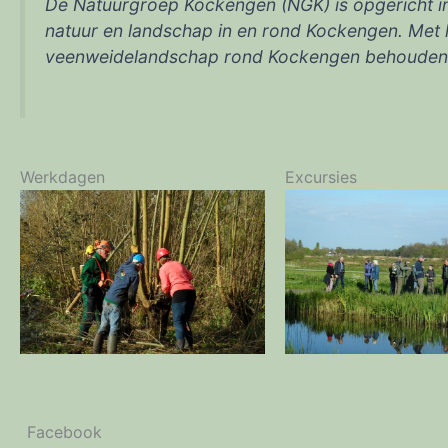
De Natuurgroep Kockengen (NGK) is opgericht in a
natuur en landschap in en rond Kockengen. Met ha
veenweidelandschap rond Kockengen behouden e
Werkdagen
Excursies
Facebook