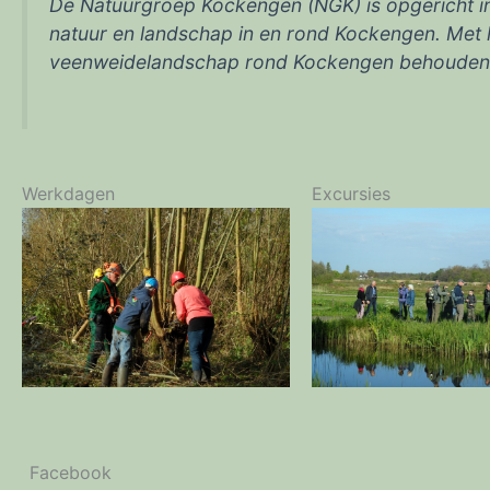
De Natuurgroep Kockengen (NGK) is opgericht in a
natuur en landschap in en rond Kockengen. Met ha
veenweidelandschap rond Kockengen behouden e
Werkdagen
Excursies
Facebook