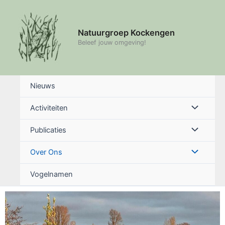
Ga
naar
de
Natuurgroep Kockengen
inhoud
Beleef jouw omgeving!
Nieuws
Menu
Activiteiten
schakelen
Menu
Publicaties
schakelen
Menu
Over Ons
schakelen
Vogelnamen