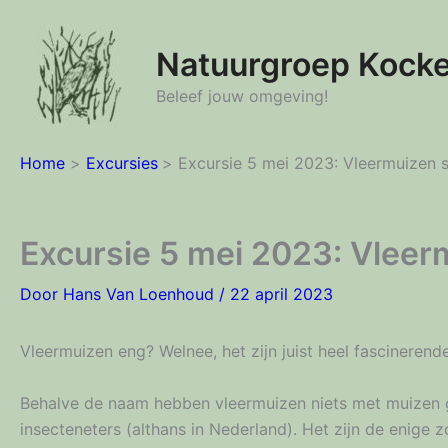
Ga
naar
Natuurgroep Kock
de
inhoud
Beleef jouw omgeving!
Home
Excursies
Excursie 5 mei 2023: Vleermuizen 
Excursie 5 mei 2023: Vleer
Door
Hans Van Loenhoud
/
22 april 2023
Vleermuizen eng? Welnee, het zijn juist heel fascinerend
Behalve de naam hebben vleermuizen niets met muizen g
insecteneters (althans in Nederland). Het zijn de enige 