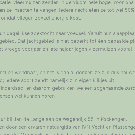
catie: vleermuizen zenden in de vlucht hele hoge, voor on
ten ze insecten te vangen. Iedere nacht eten ze tot wel 50
 omdat vliegen zoveel energie kost.
un dagelijkse zoektocht naar voedsel. Vanuit hun slaapplaa
htgebied. Dat jachtgebied is niet beperkt tot één bepaalde p
et vroege voorjaar en late najaar jagen vleermuizen vooral
 snel en wendbaar, en het is dan al donker: ze zijn dus nau
iedere soort zendt namelijk zijn eigen klikjes uit.
r? Inderdaad, en daarom gebruiken we een zogenaamde
batd
mensen wel kunnen horen.
ur bij Jan de Lange aan de Wagendijk 55 in Kockengen.
zen door een ervaren natuurgids van IVN Vecht en Plasseng
angs de Wagendijk en in het dorp op zoek naar vleermuizen