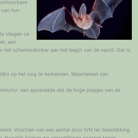
s onhoorbare
% van hun
ts vliegen ze
lek; een
 in het schemerdonker aan het begin van de nacht. Dat is
welijks op het oog te herkennen. Waarnemen van
etector
: een apparaatje dat de hoge piepjes van de
ebied. Voorzien van een aantal door IVN ter beschikking
. Hopelijk komen we verschillende soorten tegen,