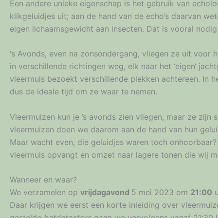
Een andere unieke eigenschap is het gebruik van echolo
klikgeluidjes uit; aan de hand van de echo’s daarvan we
eigen lichaamsgewicht aan insecten. Dat is vooral nodig
‘s Avonds, even na zonsondergang, vliegen ze uit voor h
in verschillende richtingen weg, elk naar het ‘eigen‘ jac
vleermuis bezoekt verschillende plekken achtereen. In h
dus de ideale tijd om ze waar te nemen.
Vleermuizen kun je ’s avonds zien vliegen, maar ze zijn
vleermuizen doen we daarom aan de hand van hun geluid; 
Maar wacht even, die geluidjes waren toch onhoorbaa
vleermuis opvangt en omzet naar lagere tonen die wij 
Wanneer en waar?
We verzamelen op
vrijdagavond
5 mei 2023 om
21:00
u
Daar krijgen we eerst een korte inleiding over vleermui
gestelde
batdetectors
gaan we vervolgens vanaf 21:30 l