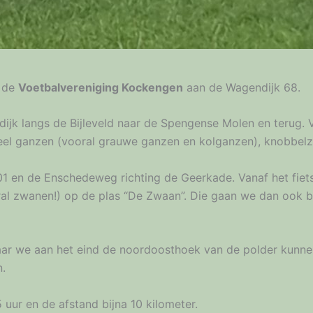
n de
Voetbalvereniging Kockengen
aan de Wagendijk 68.
dijk langs de Bijleveld naar de Spengense Molen en terug.
el ganzen (vooral grauwe ganzen en kolganzen), knobbelz
401 en de Enschedeweg richting de Geerkade. Vanaf het fi
ral zwanen!) op de plas “De Zwaan”. Die gaan we dan ook be
aar we aan het eind de noordoosthoek van de polder kunnen
.
5 uur en de afstand bijna 10 kilometer.