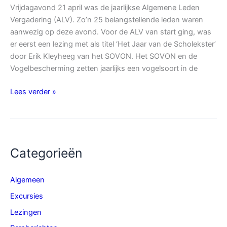
Vrijdagavond 21 april was de jaarlijkse Algemene Leden
Vergadering (ALV). Zo’n 25 belangstellende leden waren
aanwezig op deze avond. Voor de ALV van start ging, was
er eerst een lezing met als titel ‘Het Jaar van de Scholekster’
door Erik Kleyheeg van het SOVON. Het SOVON en de
Vogelbescherming zetten jaarlijks een vogelsoort in de
Algemene
Lees verder »
Leden
Vergadering
21
april
Categorieën
2023
Algemeen
Excursies
Lezingen