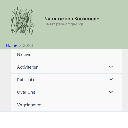
Ga
naar
de
Natuurgroep Kockengen
inhoud
Beleef jouw omgeving!
Home
2023
Nieuws
Menu
Activiteiten
schakelen
Menu
Publicaties
schakelen
Menu
Over Ons
schakelen
Vogelnamen