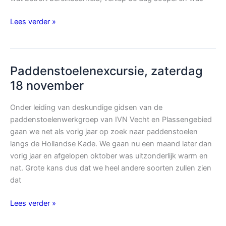
Succesvolle
Lees verder »
Natuurwerkdag
in
Bijleveld
Paddenstoelenexcursie, zaterdag
trekt
veel
18 november
vrijwilligers
Onder leiding van deskundige gidsen van de
paddenstoelenwerkgroep van IVN Vecht en Plassengebied
gaan we net als vorig jaar op zoek naar paddenstoelen
langs de Hollandse Kade. We gaan nu een maand later dan
vorig jaar en afgelopen oktober was uitzonderlijk warm en
nat. Grote kans dus dat we heel andere soorten zullen zien
dat
Paddenstoelenexcursie,
Lees verder »
zaterdag