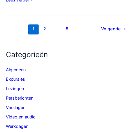
werkdag
–
za
14
1
2
…
5
Volgende
→
oktober
Categorieën
Algemeen
Excursies
Lezingen
Persberichten
Verslagen
Video en audio
Werkdagen