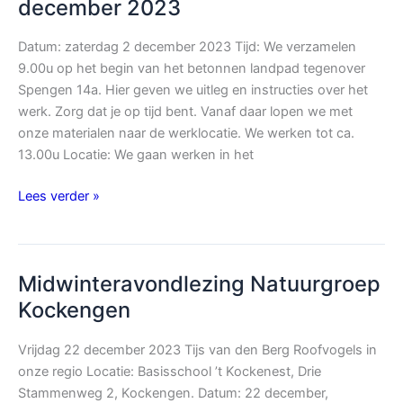
Kockengen,
december 2023
16
december
Datum: zaterdag 2 december 2023 Tijd: We verzamelen
2023
9.00u op het begin van het betonnen landpad tegenover
Spengen 14a. Hier geven we uitleg en instructies over het
werk. Zorg dat je op tijd bent. Vanaf daar lopen we met
onze materialen naar de werklocatie. We werken tot ca.
13.00u Locatie: We gaan werken in het
Informatie
Lees verder »
NGK
werkdag
zaterdag
Midwinteravondlezing Natuurgroep
2
december
Kockengen
2023
Vrijdag 22 december 2023 Tijs van den Berg Roofvogels in
onze regio Locatie: Basisschool ’t Kockenest, Drie
Stammenweg 2, Kockengen. Datum: 22 december,