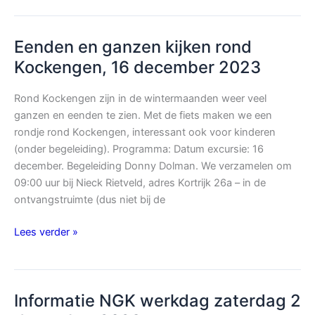
bij
NGK-
Eenden en ganzen kijken rond
lezing
over
Kockengen, 16 december 2023
roofvogels
in
Rond Kockengen zijn in de wintermaanden weer veel
de
ganzen en eenden te zien. Met de fiets maken we een
regio
rondje rond Kockengen, interessant ook voor kinderen
(onder begeleiding). Programma: Datum excursie: 16
december. Begeleiding Donny Dolman. We verzamelen om
09:00 uur bij Nieck Rietveld, adres Kortrijk 26a – in de
ontvangstruimte (dus niet bij de
Eenden
Lees verder »
en
ganzen
kijken
Informatie NGK werkdag zaterdag 2
rond