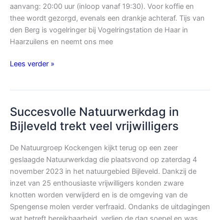
aanvang: 20:00 uur (inloop vanaf 19:30). Voor koffie en
thee wordt gezorgd, evenals een drankje achteraf. Tijs van
den Berg is vogelringer bij Vogelringstation de Haar in
Haarzuilens en neemt ons mee
Midwinteravondlezing
Lees verder »
Natuurgroep
Kockengen
Succesvolle Natuurwerkdag in
Bijleveld trekt veel vrijwilligers
De Natuurgroep Kockengen kijkt terug op een zeer
geslaagde Natuurwerkdag die plaatsvond op zaterdag 4
november 2023 in het natuurgebied Bijleveld. Dankzij de
inzet van 25 enthousiaste vrijwilligers konden zware
knotten worden verwijderd en is de omgeving van de
Spengense molen verder verfraaid. Ondanks de uitdagingen
wat betreft bereikbaarheid, verliep de dag soepel en was