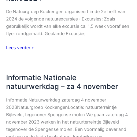
De Natuurgroep Kockengen organiseert in de 2e helft van
2024 de volgende natuurexcursies : Excursies: Zoals
gebruikelijk wordt van elke excursie ca. 1,5 week vooraf een
flyer rondgemaild. Geplande Excursies
Overzicht
Lees verder »
excursies
NGK
tweede
Informatie Nationale
helft
2024
natuurwerkdag – za 4 november
Informatie Natuurwerkdag zaterdag 4 november
2023Natuurgroep KockengenLocatie: natuurterreintje
Bijleveld, tegenover Spengense molen We gaan zaterdag 4
november 2023 werken in het natuurterreintje Bijleveld
tegenover de Spengense molen. Een voormalig oeverland
met een oude kade beplant met knotwilgen en