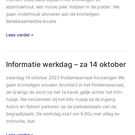
elzenhakhout, een mooie plek ‘midden in de polder’. We
gaan onderhoud uitvoeren aan de knotwilgen.
BereikbaarheidDe locatie
Informatie
Lees verder »
Nationale
natuurwerkdag
–
Informatie werkdag – za 14 oktober
za
4
zaterdag 14 oktober 2023 Polderreservaat Kockengen We
november
gaan knotwilgen snoeien (knotten) in het Polderreservaat,
de rij langs de sloot op het 1e kavel, gelijk achter het info-
huisje. We verzamelen bij het info-huisje bij de ingang.
Auto’s en fietsen parkeren op de parkeerplaats van de
begraafplaats. De werkdag start om 9.00u met uitleg en
instructie, dus
Informatie
Lees verder »