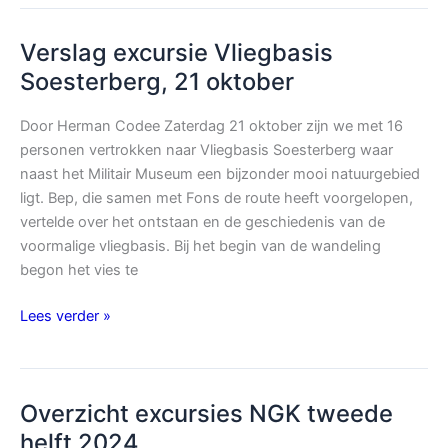
18
november
Verslag excursie Vliegbasis
Soesterberg, 21 oktober
Door Herman Codee Zaterdag 21 oktober zijn we met 16
personen vertrokken naar Vliegbasis Soesterberg waar
naast het Militair Museum een bijzonder mooi natuurgebied
ligt. Bep, die samen met Fons de route heeft voorgelopen,
vertelde over het ontstaan en de geschiedenis van de
voormalige vliegbasis. Bij het begin van de wandeling
begon het vies te
Verslag
Lees verder »
excursie
Vliegbasis
Soesterberg,
Overzicht excursies NGK tweede
21
oktober
helft 2024